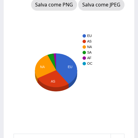
Salva come PNG
Salva come JPEG
EU
AS
NA
SA
AF
OC
NA
EU
AS