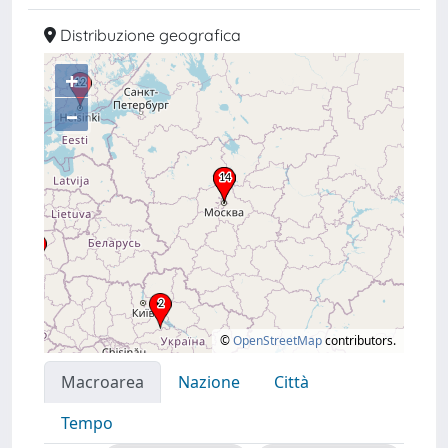
Distribuzione geografica
+
–
©
OpenStreetMap
contributors.
Macroarea
Nazione
Città
Tempo