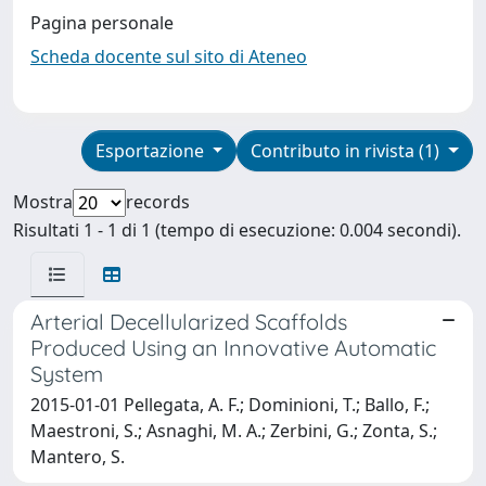
Pagina personale
Scheda docente sul sito di Ateneo
Esportazione
Contributo in rivista (1)
Mostra
records
Risultati 1 - 1 di 1 (tempo di esecuzione: 0.004 secondi).
Arterial Decellularized Scaffolds
Produced Using an Innovative Automatic
System
2015-01-01 Pellegata, A. F.; Dominioni, T.; Ballo, F.;
Maestroni, S.; Asnaghi, M. A.; Zerbini, G.; Zonta, S.;
Mantero, S.