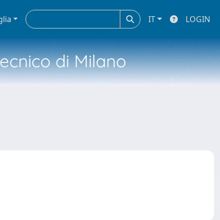
glia
IT
LOGIN
tecnico di Milano