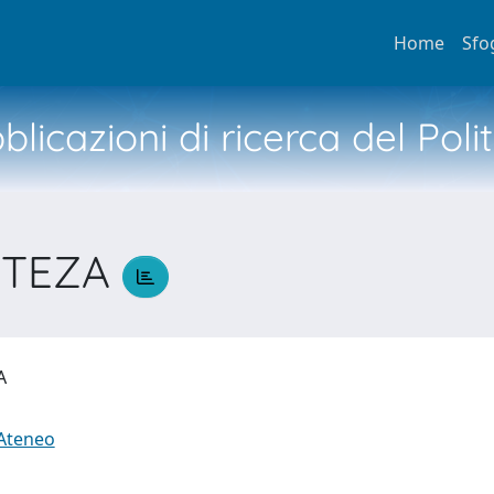
Home
Sfo
licazioni di ricerca del Poli
RTEZA
ZA
 Ateneo