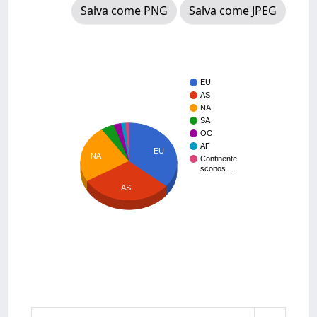
Salva come PNG
Salva come JPEG
EU
AS
NA
SA
OC
AF
EU
NA
Continente
sconos…
AS