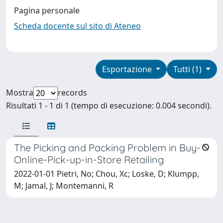
Pagina personale
Scheda docente sul sito di Ateneo
Esportazione
Tutti (1)
Mostra
records
Risultati 1 - 1 di 1 (tempo di esecuzione: 0.004 secondi).
The Picking and Packing Problem in Buy-
Online-Pick-up-in-Store Retailing
2022-01-01 Pietri, No; Chou, Xc; Loske, D; Klumpp,
M; Jamal, J; Montemanni, R