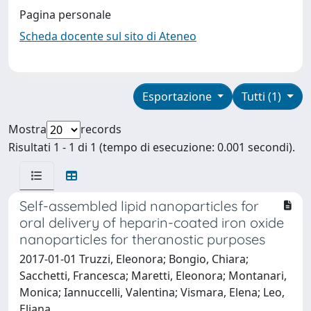
Pagina personale
Scheda docente sul sito di Ateneo
Esportazione
Tutti (1)
Mostra
records
Risultati 1 - 1 di 1 (tempo di esecuzione: 0.001 secondi).
Self-assembled lipid nanoparticles for
oral delivery of heparin-coated iron oxide
nanoparticles for theranostic purposes
2017-01-01 Truzzi, Eleonora; Bongio, Chiara;
Sacchetti, Francesca; Maretti, Eleonora; Montanari,
Monica; Iannuccelli, Valentina; Vismara, Elena; Leo,
Eliana