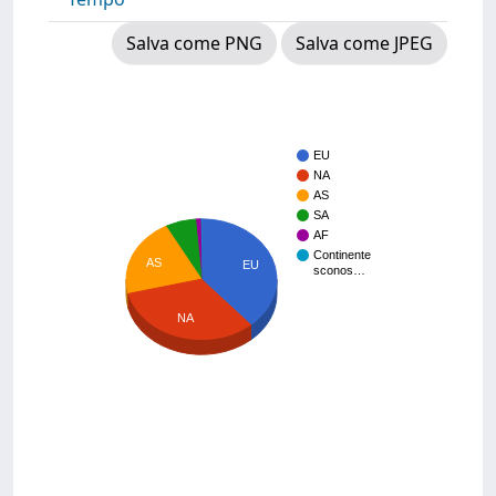
Salva come PNG
Salva come JPEG
EU
NA
AS
SA
AF
Continente
AS
EU
sconos…
NA