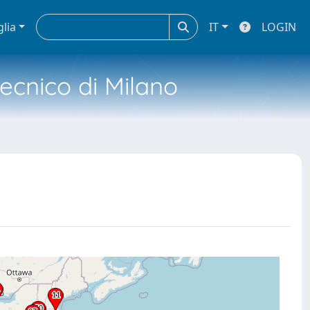
glia
IT
LOGIN
tecnico di Milano