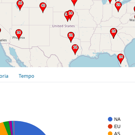
oria
Tempo
NA
EU
AS