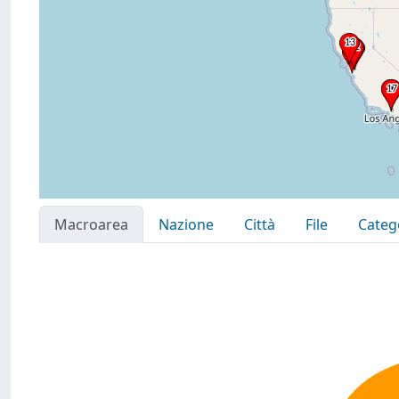
Macroarea
Nazione
Città
File
Categ