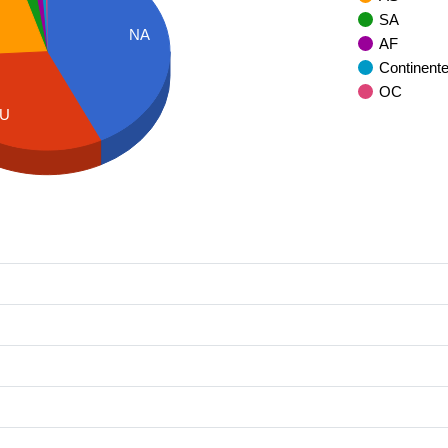
SA
NA
AF
Continent
OC
U