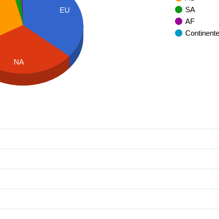
SA
EU
AF
Continent
NA