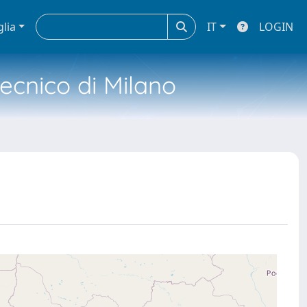
glia
IT
LOGIN
tecnico di Milano