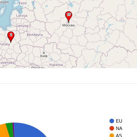
EU
NA
AS