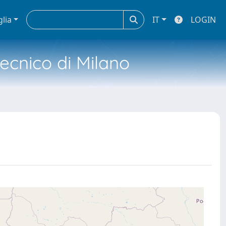
glia
IT
LOGIN
tecnico di Milano