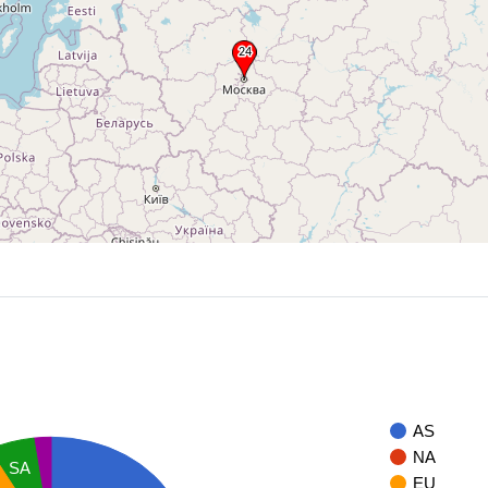
AS
NA
SA
EU