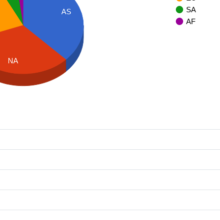
SA
AS
AF
NA