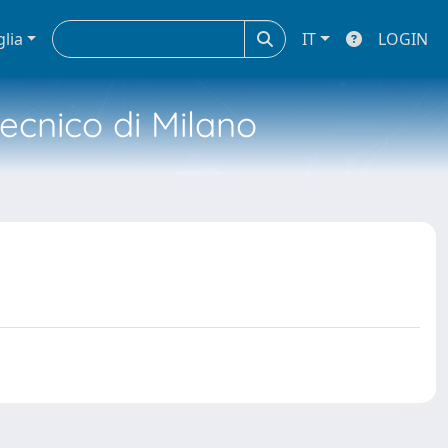
glia
IT
LOGIN
tecnico di Milano