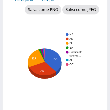
Salva come PNG
Salva come JPEG
NA
AS
EU
SA
Continente
sconos…
EU
NA
AF
OC
AS