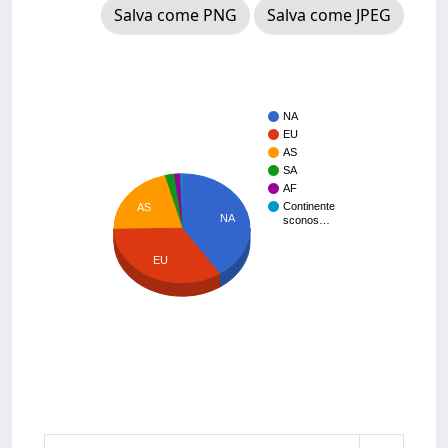
Salva come PNG
Salva come JPEG
NA
EU
AS
SA
AF
Continente
AS
NA
sconos…
EU