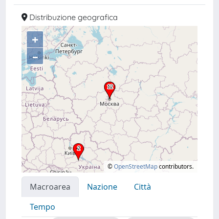
Distribuzione geografica
+
–
©
OpenStreetMap
contributors.
Macroarea
Nazione
Città
Tempo