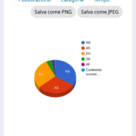
Salva come PNG
Salva come JPEG
NA
AS
EU
SA
AF
Continente
NA
sconos…
EU
AS