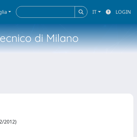
glia
IT
LOGIN
tecnico di Milano
12/2012)