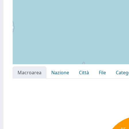
Macroarea
Nazione
Città
File
Categ