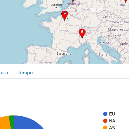
oria
Tempo
EU
NA
AS