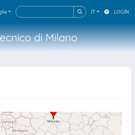
glia
IT
LOGIN
tecnico di Milano