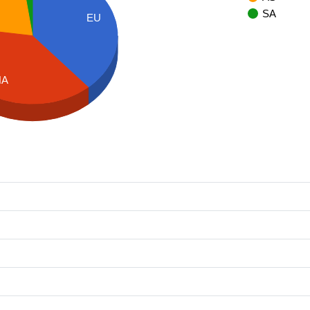
SA
EU
NA