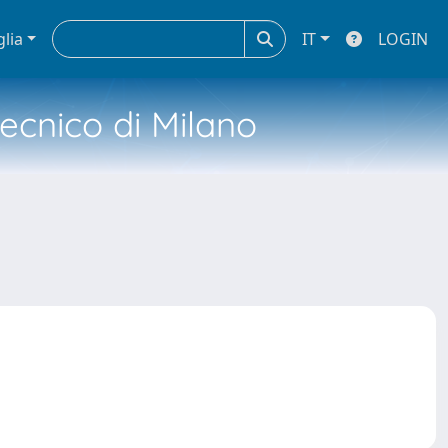
glia
IT
LOGIN
tecnico di Milano