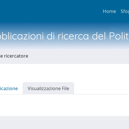
Home
Sfo
licazioni di ricerca del Poli
he ricercatore
icazione
Visualizzazione File