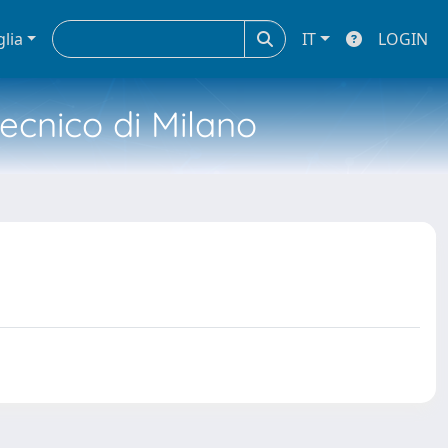
glia
IT
LOGIN
tecnico di Milano