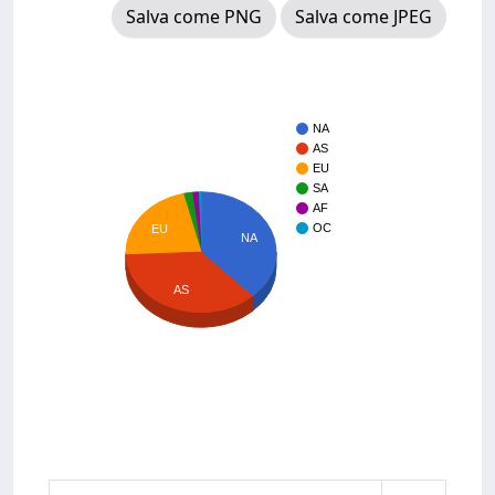
Salva come PNG
Salva come JPEG
NA
AS
EU
SA
AF
OC
EU
NA
AS