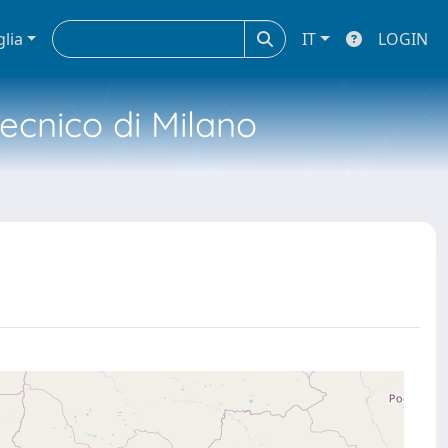
glia
IT
LOGIN
tecnico di Milano