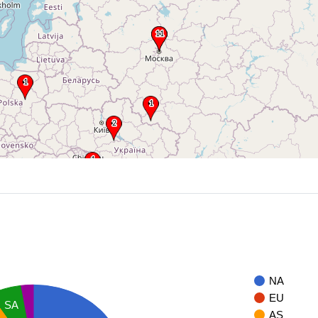
NA
EU
SA
AS