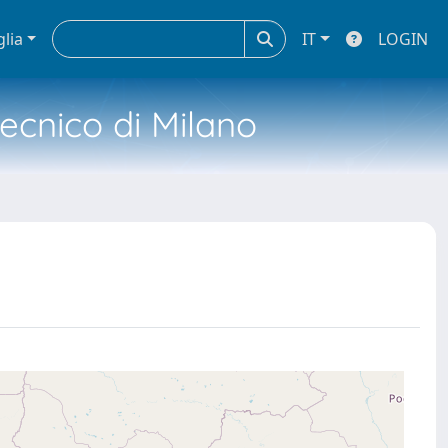
glia
IT
LOGIN
tecnico di Milano