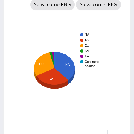
Salva come PNG
Salva come JPEG
NA
AS
EU
SA
AF
Continente
EU
NA
sconos…
AS