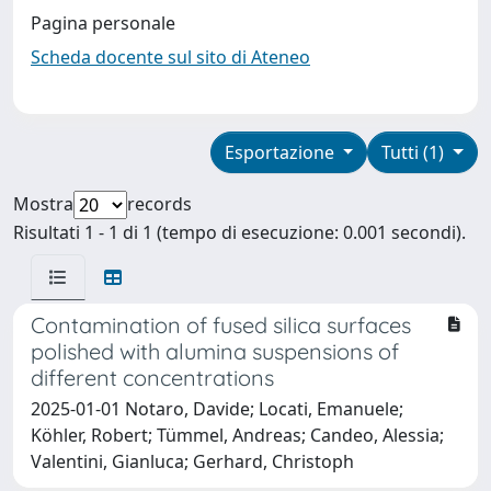
Pagina personale
Scheda docente sul sito di Ateneo
Esportazione
Tutti (1)
Mostra
records
Risultati 1 - 1 di 1 (tempo di esecuzione: 0.001 secondi).
Contamination of fused silica surfaces
polished with alumina suspensions of
different concentrations
2025-01-01 Notaro, Davide; Locati, Emanuele;
Köhler, Robert; Tümmel, Andreas; Candeo, Alessia;
Valentini, Gianluca; Gerhard, Christoph