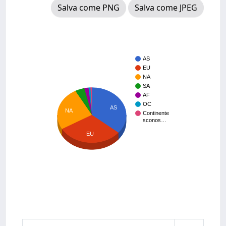
Salva come PNG
Salva come JPEG
AS
EU
NA
SA
AF
OC
AS
NA
Continente
sconos…
EU