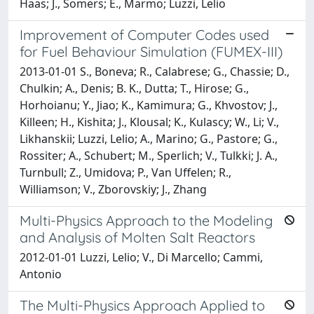
Haas; J., Somers; E., Marmo; Luzzi, Lelio
Improvement of Computer Codes used
for Fuel Behaviour Simulation (FUMEX-III)
2013-01-01 S., Boneva; R., Calabrese; G., Chassie; D.,
Chulkin; A., Denis; B. K., Dutta; T., Hirose; G.,
Horhoianu; Y., Jiao; K., Kamimura; G., Khvostov; J.,
Killeen; H., Kishita; J., Klousal; K., Kulascy; W., Li; V.,
Likhanskii; Luzzi, Lelio; A., Marino; G., Pastore; G.,
Rossiter; A., Schubert; M., Sperlich; V., Tulkki; J. A.,
Turnbull; Z., Umidova; P., Van Uffelen; R.,
Williamson; V., Zborovskiy; J., Zhang
Multi-Physics Approach to the Modeling
and Analysis of Molten Salt Reactors
2012-01-01 Luzzi, Lelio; V., Di Marcello; Cammi,
Antonio
The Multi-Physics Approach Applied to