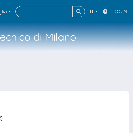
glia
IT
LOGIN
tecnico di Milano
2)