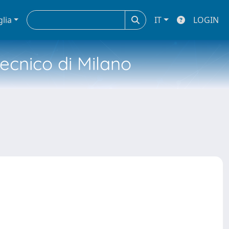
glia
IT
LOGIN
tecnico di Milano