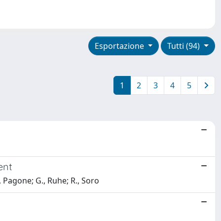
Esportazione
Tutti (94)
1
2
3
4
5
ent
, Pagone; G., Ruhe; R., Soro