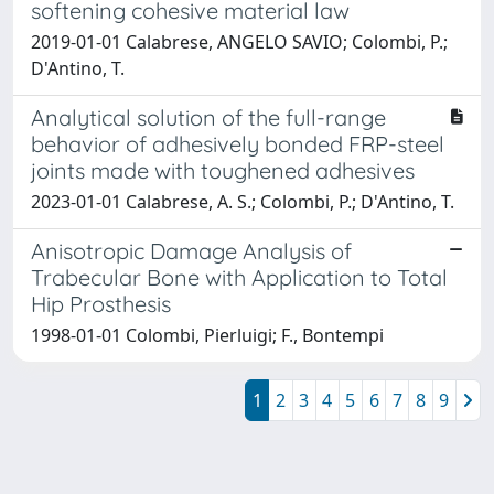
softening cohesive material law
2019-01-01 Calabrese, ANGELO SAVIO; Colombi, P.;
D'Antino, T.
Analytical solution of the full-range
behavior of adhesively bonded FRP-steel
joints made with toughened adhesives
2023-01-01 Calabrese, A. S.; Colombi, P.; D'Antino, T.
Anisotropic Damage Analysis of
Trabecular Bone with Application to Total
Hip Prosthesis
1998-01-01 Colombi, Pierluigi; F., Bontempi
1
2
3
4
5
6
7
8
9