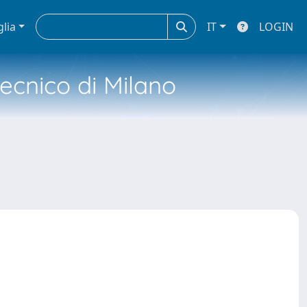
glia
IT
LOGIN
tecnico di Milano