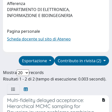
Afferenza
DIPARTIMENTO DI ELETTRONICA,
INFORMAZIONE E BIOINGEGNERIA
Pagina personale
Scheda docente sul sito di Ateneo
Esportazione
Contributo in rivista (2)
Mostra
records
Risultati 1 - 2 di 2 (tempo di esecuzione: 0.003 secondi).
Multi-fidelity delayed acceptance:
Hierarchical MCMC sampling for