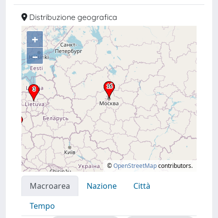
Distribuzione geografica
+
–
©
OpenStreetMap
contributors.
Macroarea
Nazione
Città
Tempo