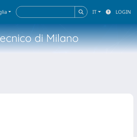
glia
IT
LOGIN
tecnico di Milano