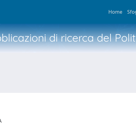
Home
Sfo
licazioni di ricerca del Poli
IA