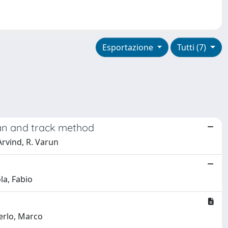
Esportazione
Tutti (7)
can and track method
rvind, R. Varun
la, Fabio
Merlo, Marco