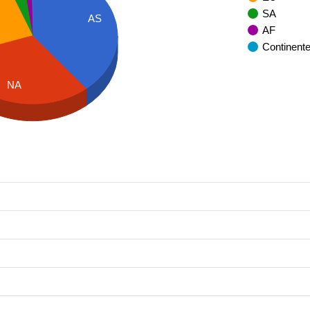
SA
AS
AF
Continent
NA