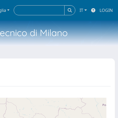
glia
IT
LOGIN
tecnico di Milano