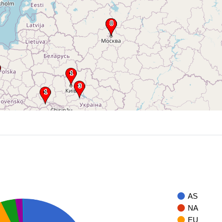
AS
NA
EU