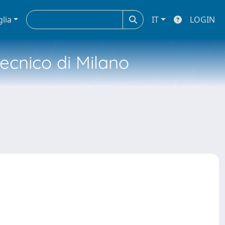
glia
IT
LOGIN
tecnico di Milano