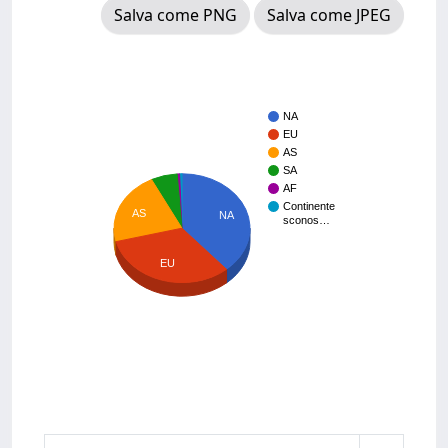
Salva come PNG
Salva come JPEG
NA
EU
AS
SA
AF
Continente
AS
NA
sconos…
EU