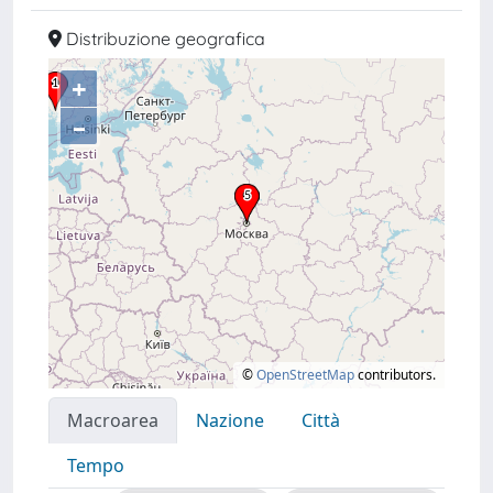
Distribuzione geografica
+
–
©
OpenStreetMap
contributors.
Macroarea
Nazione
Città
Tempo