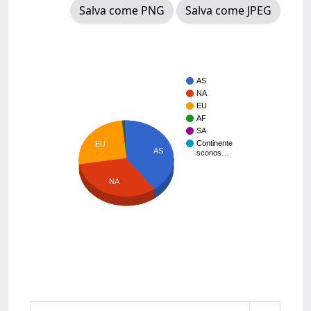
Salva come PNG
Salva come JPEG
AS
NA
EU
AF
SA
Continente
EU
AS
sconos…
NA