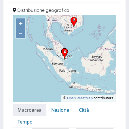
Distribuzione geografica
+
–
©
OpenStreetMap
contributors.
Macroarea
Nazione
Città
Tempo