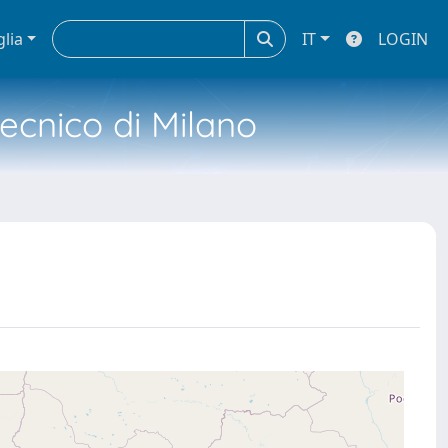
glia
IT
LOGIN
tecnico di Milano