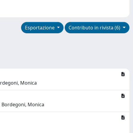
Esportazione
Contributo in rivista (6)
Bordegoni, Monica
o; Bordegoni, Monica