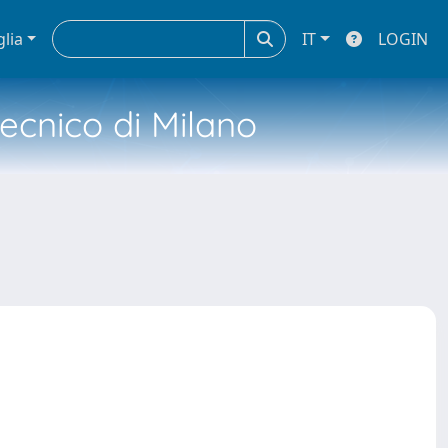
glia
IT
LOGIN
tecnico di Milano