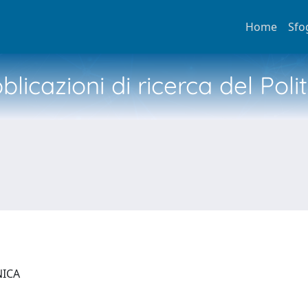
Home
Sfo
licazioni di ricerca del Poli
NICA