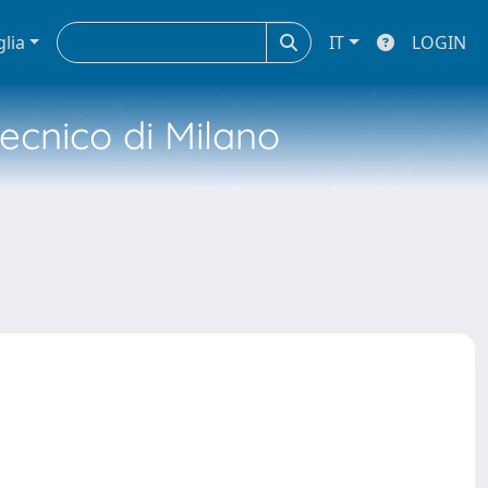
glia
IT
LOGIN
tecnico di Milano