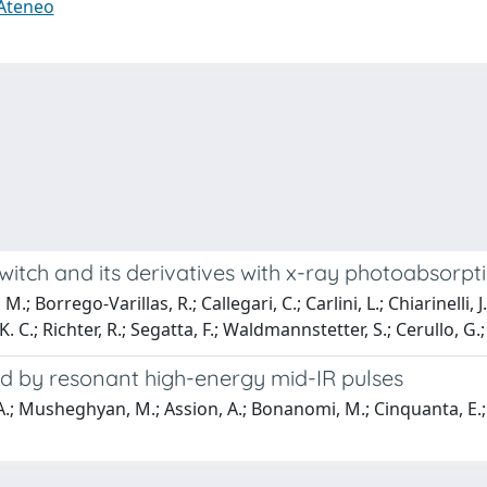
 Ateneo
witch and its derivatives with x-ray photoabsorp
; Borrego-Varillas, R.; Callegari, C.; Carlini, L.; Chiarinelli, J
 K. C.; Richter, R.; Segatta, F.; Waldmannstetter, S.; Cerullo, G.
 by resonant high-energy mid-IR pulses
 A.; Musheghyan, M.; Assion, A.; Bonanomi, M.; Cinquanta, E.; Ci