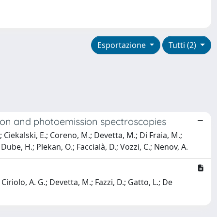
Esportazione
Tutti (2)
tion and photoemission spectroscopies
.; Ciekalski, E.; Coreno, M.; Devetta, M.; Di Fraia, M.;
; Dube, H.; Plekan, O.; Faccialà, D.; Vozzi, C.; Nenov, A.
riolo, A. G.; Devetta, M.; Fazzi, D.; Gatto, L.; De