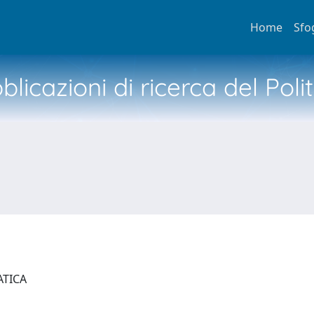
Home
Sfo
licazioni di ricerca del Poli
ATICA