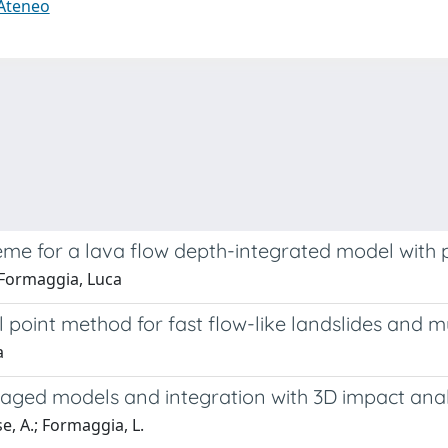
 Ateneo
eme for a lava flow depth-integrated model with 
; Formaggia, Luca
point method for fast flow-like landslides and 
a
raged models and integration with 3D impact anal
se, A.; Formaggia, L.