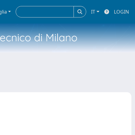
glia
IT
LOGIN
tecnico di Milano