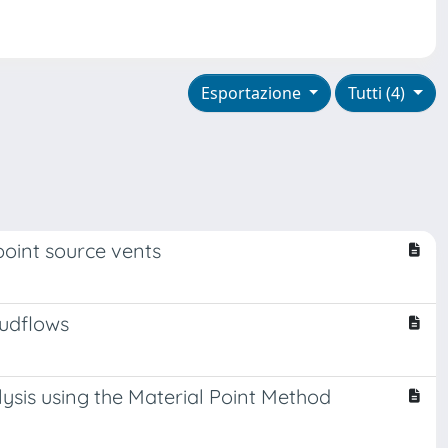
Esportazione
Tutti (4)
point source vents
mudflows
ysis using the Material Point Method