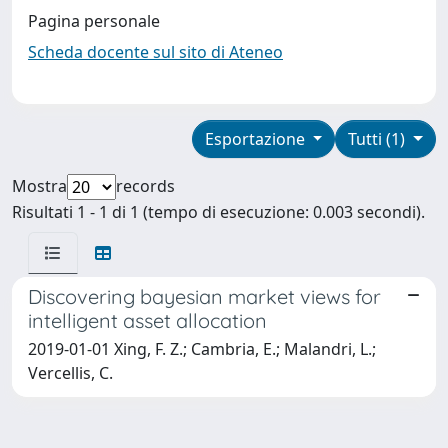
Pagina personale
Scheda docente sul sito di Ateneo
Esportazione
Tutti (1)
Mostra
records
Risultati 1 - 1 di 1 (tempo di esecuzione: 0.003 secondi).
Discovering bayesian market views for
intelligent asset allocation
2019-01-01 Xing, F. Z.; Cambria, E.; Malandri, L.;
Vercellis, C.