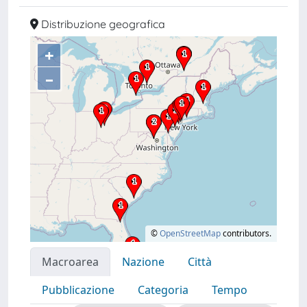
Distribuzione geografica
+
–
©
OpenStreetMap
contributors.
Macroarea
Nazione
Città
Pubblicazione
Categoria
Tempo