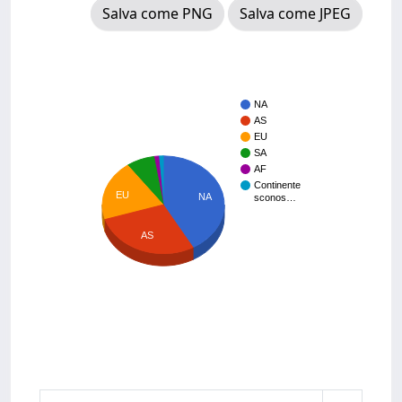
Salva come PNG
Salva come JPEG
NA
AS
EU
SA
AF
Continente
EU
NA
sconos…
AS