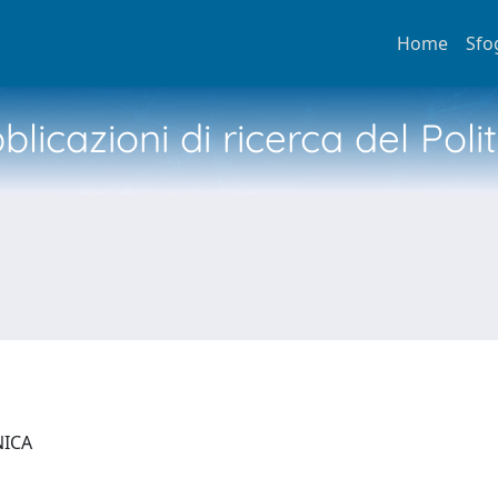
Home
Sfo
licazioni di ricerca del Poli
NICA