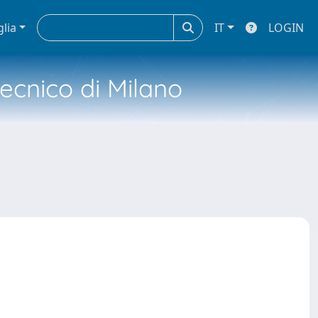
glia
IT
LOGIN
tecnico di Milano