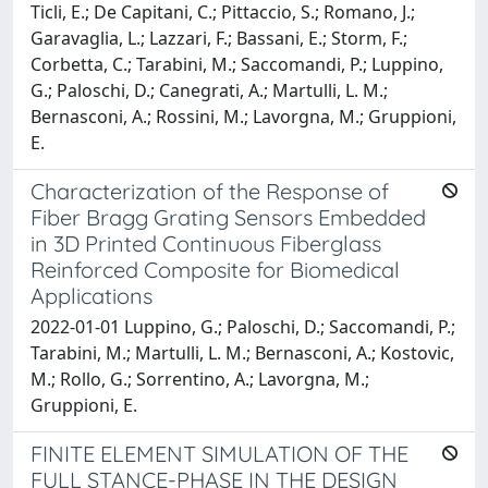
Ticli, E.; De Capitani, C.; Pittaccio, S.; Romano, J.;
Garavaglia, L.; Lazzari, F.; Bassani, E.; Storm, F.;
Corbetta, C.; Tarabini, M.; Saccomandi, P.; Luppino,
G.; Paloschi, D.; Canegrati, A.; Martulli, L. M.;
Bernasconi, A.; Rossini, M.; Lavorgna, M.; Gruppioni,
E.
Characterization of the Response of
Fiber Bragg Grating Sensors Embedded
in 3D Printed Continuous Fiberglass
Reinforced Composite for Biomedical
Applications
2022-01-01 Luppino, G.; Paloschi, D.; Saccomandi, P.;
Tarabini, M.; Martulli, L. M.; Bernasconi, A.; Kostovic,
M.; Rollo, G.; Sorrentino, A.; Lavorgna, M.;
Gruppioni, E.
FINITE ELEMENT SIMULATION OF THE
FULL STANCE-PHASE IN THE DESIGN