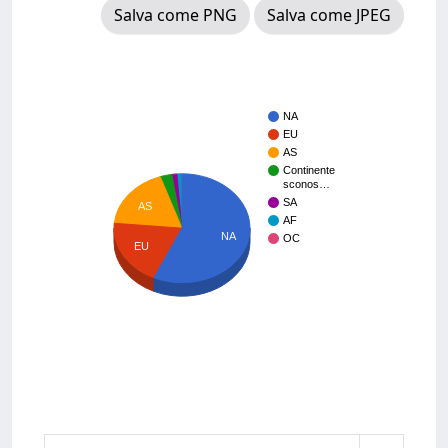
Salva come PNG
Salva come JPEG
NA
EU
AS
Continente
sconos…
SA
AS
AF
NA
OC
EU