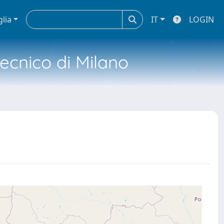
glia
IT
LOGIN
tecnico di Milano