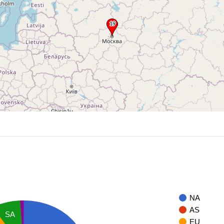
NA
AS
SA
EU