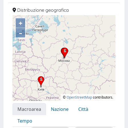
Distribuzione geografica
+
–
©
OpenStreetMap
contributors.
Macroarea
Nazione
Città
Tempo