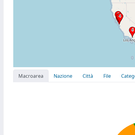
Macroarea
Nazione
Città
File
Categ