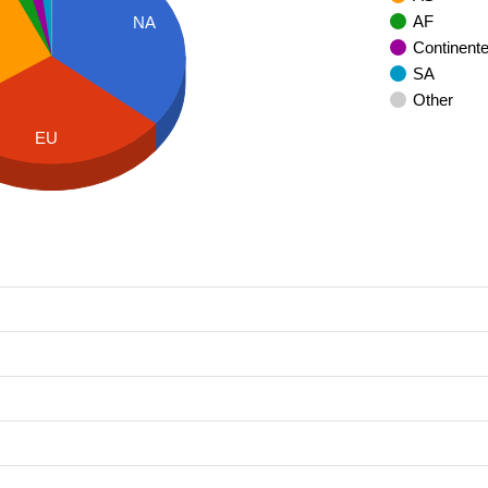
AF
NA
Continent
SA
Other
EU