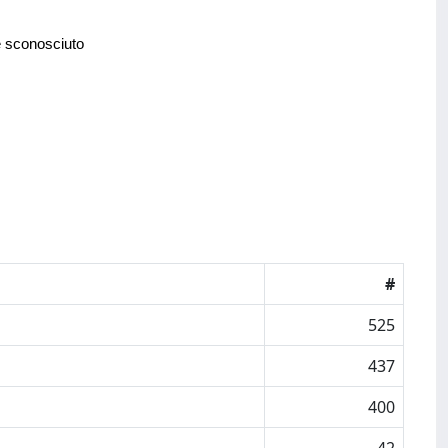
e sconosciuto
#
525
437
400