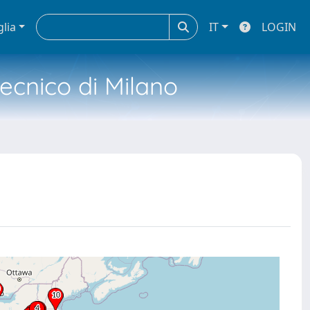
glia
IT
LOGIN
tecnico di Milano