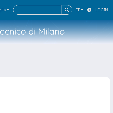
glia
IT
LOGIN
tecnico di Milano